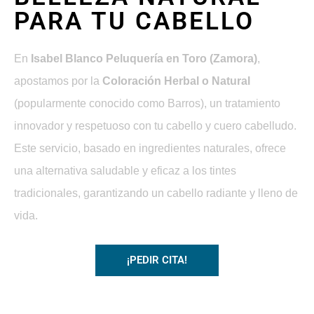
PARA TU CABELLO
En
Isabel Blanco Peluquería en Toro (Zamora)
,
apostamos por la
Coloración Herbal o Natural
(popularmente conocido como Barros), un tratamiento
innovador y respetuoso con tu cabello y cuero cabelludo.
Este servicio, basado en ingredientes naturales, ofrece
una alternativa saludable y eficaz a los tintes
tradicionales, garantizando un cabello radiante y lleno de
vida.
¡PEDIR CITA!