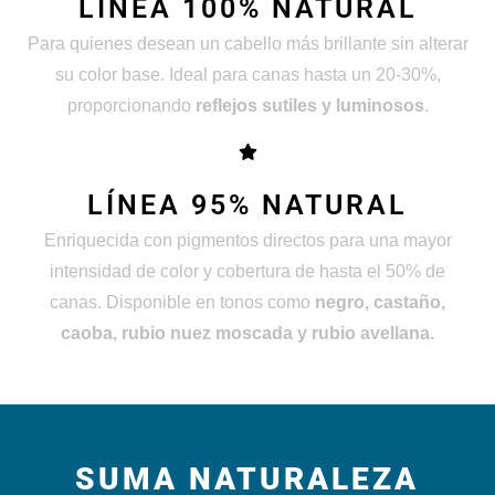
LÍNEA 100% NATURAL
Para quienes desean un cabello más brillante sin alterar
su color base. Ideal para canas hasta un 20-30%,
proporcionando
reflejos sutiles y luminosos
.
LÍNEA 95% NATURAL
Enriquecida con pigmentos directos para una mayor
intensidad de color y cobertura de hasta el 50% de
canas. Disponible en tonos como
negro, castaño,
caoba, rubio nuez moscada y rubio avellana.
SUMA NATURALEZA