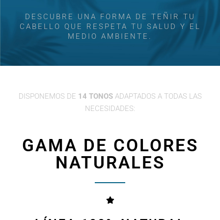
DESCUBRE UNA FORMA DE TEÑIR TU
CABELLO QUE RESPETA TU SALUD Y EL
MEDIO AMBIENTE.
DISPONEMOS DE
14 TONOS
ADAPTADOS A TODAS LAS
NECESIDADES:
GAMA DE COLORES
NATURALES