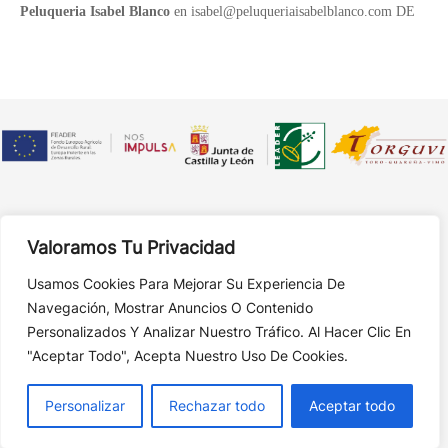
Peluqueria
Isabel Blanco
en isabel@peluqueriaisabelblanco.com DE
Corte
|
Color
|
Peinados Y Recogidos
|
Tratamientos
|
Valoramos Tu Privacidad
Caballeros
|
Makeup
|
Novias
|
Contacto
Usamos Cookies Para Mejorar Su Experiencia De
© 2026 ISABEL BLANCO.
Aviso Legal
|
Política De
Navegación, Mostrar Anuncios O Contenido
Cookies
Personalizados Y Analizar Nuestro Tráfico. Al Hacer Clic En
"Aceptar Todo", Acepta Nuestro Uso De Cookies.
Personalizar
Rechazar todo
Aceptar todo