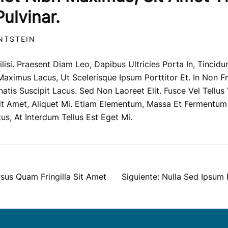
Pulvinar.
NTSTEIN
ilisi. Praesent Diam Leo, Dapibus Ultricies Porta In, Tincid
aximus Lacus, Ut Scelerisque Ipsum Porttitor Et. In Non Fri
atis Suscipit Lacus. Sed Non Laoreet Elit. Fusce Vel Tellus 
Sit Amet, Aliquet Mi. Etiam Elementum, Massa Et Fermentum 
s, At Interdum Tellus Est Eget Mi.
ÓN
rsus Quam Fringilla Sit Amet
Siguiente:
Nulla Sed Ipsum 