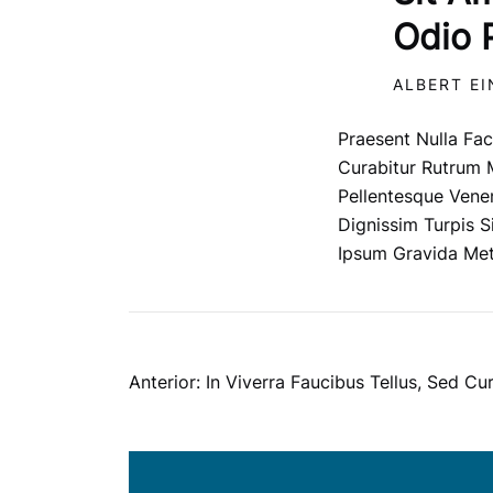
Odio 
ALBERT EI
Praesent Nulla Fac
Curabitur Rutrum M
Pellentesque Venen
Dignissim Turpis 
Ipsum Gravida Metu
NAVEGACI
Anterior:
In Viverra Faucibus Tellus, Sed Cu
DE