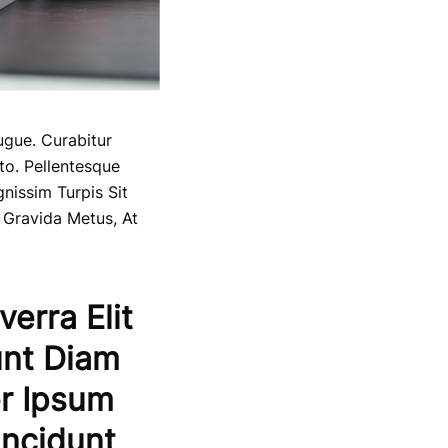
Augue. Curabitur
to. Pellentesque
gnissim Turpis Sit
 Gravida Metus, At
verra Elit
unt Diam
er Ipsum
incidunt