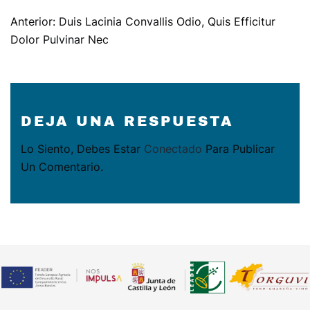
NAVEGACIÓN
Anterior:
Duis Lacinia Convallis Odio, Quis Efficitur
DE
Dolor Pulvinar Nec
ENTRADAS
DEJA UNA RESPUESTA
Lo Siento, Debes Estar
Conectado
Para Publicar
Un Comentario.