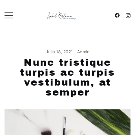
Saltar
Al
Contenido
SALÓN DE PELUQUERÍA Y
ISABEL BLANCO
MAQUILLAJE
Julio 18, 2021
Admin
Nunc tristique
turpis ac turpis
vestibulum, at
semper